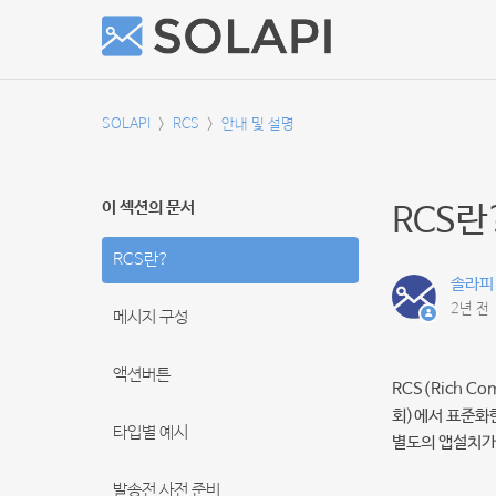
SOLAPI
RCS
안내 및 설명
이 섹션의 문서
RCS란
RCS란?
솔라피
2년 전
메시지 구성
액션버튼
RCS(Rich 
회)에서 표준화
타입별 예시
별도의 앱설치가 
발송전 사전 준비