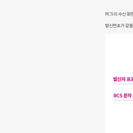
RCS의 수신 화
발신번호가 같을