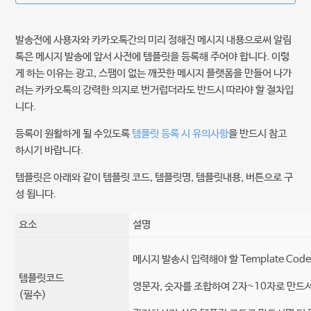
카카오 알림톡/친구톡 발송 가이드
발송전에 사용자와 카카오톡간의 미리 정해진 메시지 내용으로써 알림
톡은 메시지 발송에 앞서 사전에 템플릿을 등록해 주어야 합니다. 이렇
친구톡이란?
게 하는 이유는 광고, 스팸이 없는 깨끗한 메시지 플랫폼을 만들어 나가
려는 카카오톡의 강력한 의지로 번거럽더라도 반드시 따라야 할 절차입
알림톡이란?
니다.
등록이 원활하게 될 수있도록
템플릿 등록 시 유의사항
을 반드시 참고
알림톡 템플릿이란?
하시기 바랍니다.
알림톡 템플릿 등록 방법
템플릿은 아래와 같이 템플릿 코드, 템플릿명, 템플릿내용, 버튼으로 구
성 됩니다.
카카톡채널(플러스친구) 검색용 아이디 확인 방법
요소
설명
더보기
메시지 발송시 입력해야 할 Template Cod
템플릿코드
영문자, 숫자를 조합하여 2자~10자로 만드
(필수)