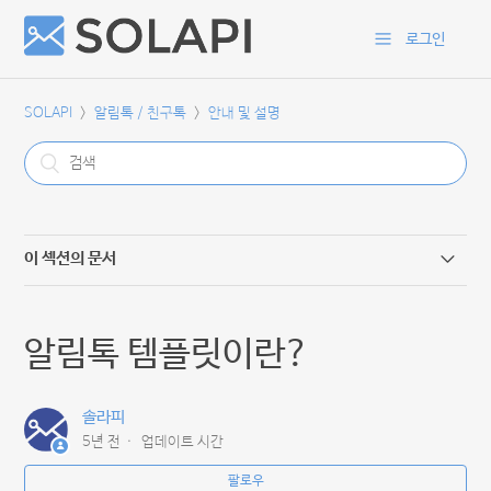
로그인
SOLAPI
알림톡 / 친구톡
안내 및 설명
이 섹션의 문서
카카오 알림톡/친구톡 050과 같은 안심번호 사용가능 여부
알림톡 템플릿이란?
이미지 알림톡 가이드 PDF
솔라피
카카오톡 채널 만들기
5년 전
업데이트 시간
카카오톡 버튼 타입별 설명
팔로우