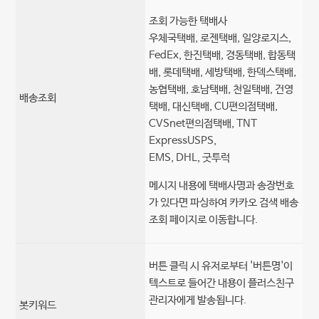
조회 가능한 택배사
우체국택배, 로젠택배, 일양로지스,
FedEx, 한진택배, 경동택배, 합동택
배, 롯데택배, 세방택배, 한덱스택배,
농협택배, 호남택배, 천일택배, 건영
배송조회
택배, 대신택배, CU편의점택배,
CVSnet편의점택배, TNT
ExpressUSPS,
EMS, DHL, 굿투럭
메시지 내용에 택배사명과 송장번호
가 있다면 파싱하여 카카오 검색 배송
조회 페이지로 이동합니다.
버튼 클릭 시 유저로부터 '버튼명'이
텍스트로 들어간 내용이 플러스친구
관리자에게 발송됩니다.
봇키워드