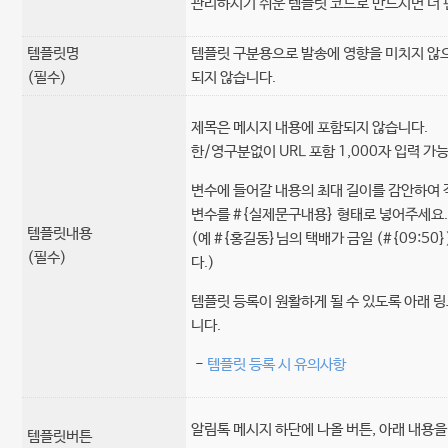
관리하시기 쉬운 템플릿 코드로 만드시면 더 
템플릿명
템플릿 구분용으로 발송에 영향을 미치지 않
(필수)
되지 않습니다.
제목은 메시지 내용에 포함되지 않습니다.
한/영구분없이 URL 포함 1,000자 입력 가
변수에 들어갈 내용의 최대 길이를 감안하여 
변수를 #{실제문구내용} 형태로 넣어주세요
템플릿내용
(예 #{홍길동}님의 택배가 금일 (#{09:5
(필수)
다.)
템플릿 등록이 원활하게 될 수 있도록 아래 
니다.
-
템플릿 등록 시 유의사항
알림톡 메시지 하단에 나올 버튼, 아래 내용
템플릿버튼