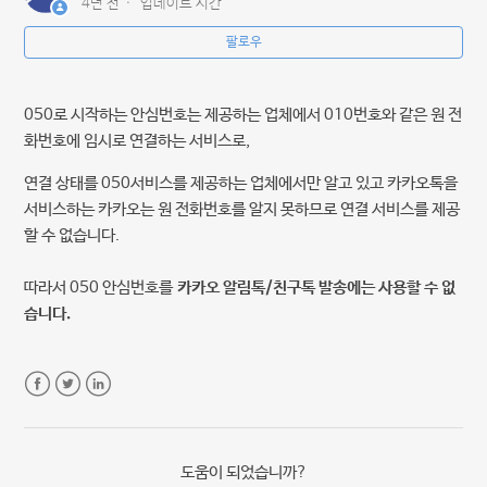
4년 전
업데이트 시간
팔로우
카카오 알림톡/친구톡 발송 가이드
친구톡이란?
050로 시작하는 안심번호는 제공하는 업체에서 010번호와 같은 원 전
화번호에 임시로 연결하는 서비스로,
알림톡이란?
연결 상태를 050서비스를 제공하는 업체에서만 알고 있고 카카오톡을
서비스하는 카카오는 원 전화번호를 알지 못하므로 연결 서비스를 제공
알림톡 템플릿이란?
할 수 없습니다.
알림톡 템플릿 등록 방법
따라서 050 안심번호를
카카오 알림톡/친구톡 발송에는 사용할 수 없
습니다.
카카톡채널(플러스친구) 검색용 아이디 확인 방법
더보기
Facebook
Twitter
LinkedIn
도움이 되었습니까?